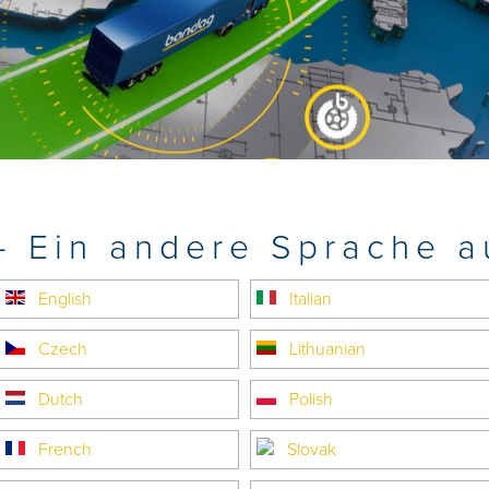
 Ein andere Sprache 
English
Italian
Czech
Lithuanian
Dutch
Polish
French
Slovak