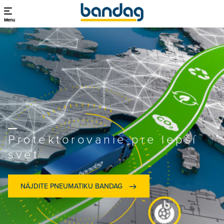
Menu
Protektorovanie pre lepší
svet
NÁJDITE PNEUMATIKU BANDAG