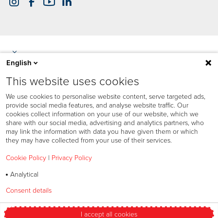
English
This website uses cookies
We use cookies to personalise website content, serve targeted ads,
provide social media features, and analyse website traffic. Our
cookies collect information on your use of our website, which we
share with our social media, advertising and analytics partners, who
may link the information with data you have given them or which
they may have collected from your use of their services.
Cookie Policy
|
Privacy Policy
Analytical
Zásady používania súborov „cookie“
Consent details
Privacy policy
Zásady ochrany osobných údajov
Obchodné podmienky
I accept all cookies