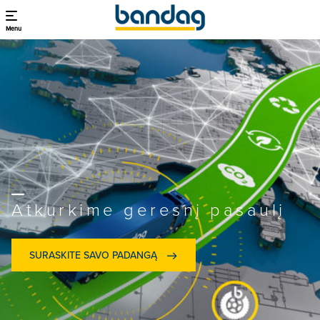
Menu
Atkurkime geresnį pasaulį
SURASKITE SAVO PADANGĄ