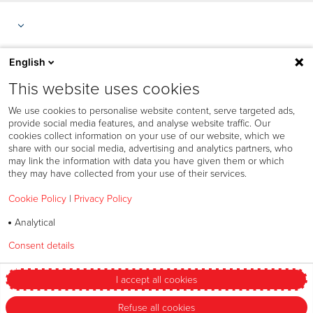
English
This website uses cookies
We use cookies to personalise website content, serve targeted ads,
provide social media features, and analyse website traffic. Our
cookies collect information on your use of our website, which we
share with our social media, advertising and analytics partners, who
may link the information with data you have given them or which
they may have collected from your use of their services.
Cookie Policy
|
Privacy Policy
Politica sull’uso dei cookie
Analytical
Privacy
Consent details
Privacy policy
Speak Up Policy
Termini & Condizioni
I accept all cookies
Modificare le mie preferenze
Refuse all cookies