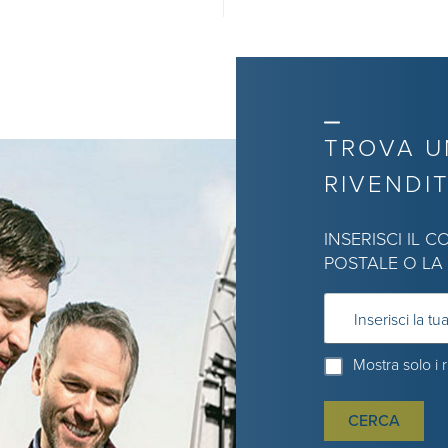
TROVA U
RIVENDI
INSERISCI IL 
POSTALE O LA
Inserisci la tua
Mostra solo i 
CERCA