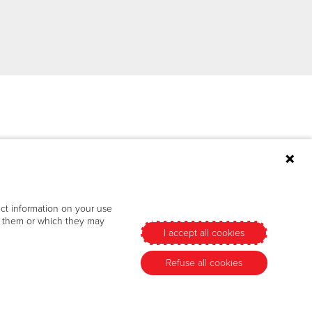
ect information on your use
en them or which they may
I accept all cookies
Refuse all cookies