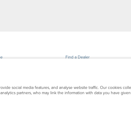
ie
Find a Dealer
tenza e Supporto
tti
ovide social media features, and analyse website traffic. Our cookies coll
d analytics partners, who may link the information with data you have giv