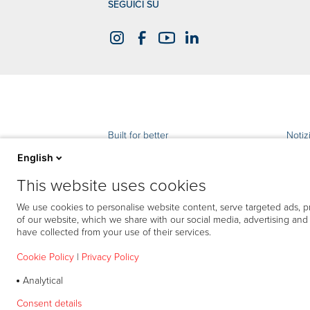
SEGUICI SU
Built for better
Notiz
English
Pensa all’ambiente!
Assis
This website uses cookies
Prodotti
Conta
We use cookies to personalise website content, serve targeted ads, pr
of our website, which we share with our social media, advertising an
Calcola il tuo risparmio
have collected from your use of their services.
Cookie Policy
|
Privacy Policy
Analytical
Consent details
Privacy policy