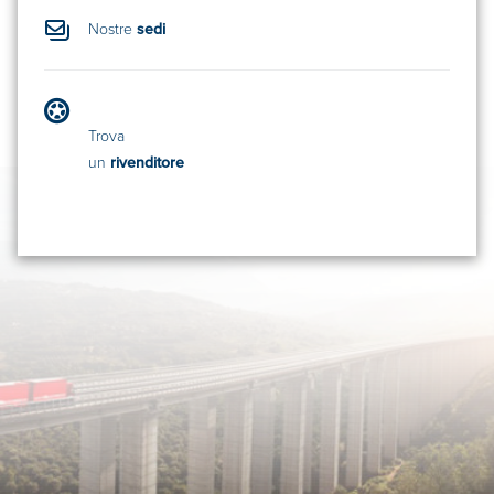
Nostre
sedi
Trova
un
rivenditore