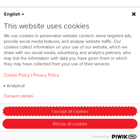
English
This website uses cookies
We use cookies to personalise website content, serve targeted ads,
provide social media features, and analyse website traffic. Our
cookies collect information on your use of our website, which we
share with our social media, advertising and analytics partners, who
may link the information with data you have given them or which
they may have collected from your use of their services.
Cookie Policy
|
Privacy Policy
Política de cookies
Analytical
Política de confidencialidad
Consent details
Privacy policy
Política de Speak Up
Términos y condiciones
I accept all cookies
Cambiar mis preferencias
Refuse all cookies
© 2026 Bandag
Powered by