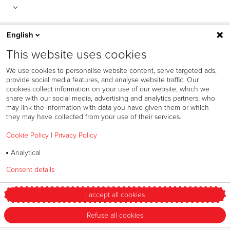
English
This website uses cookies
We use cookies to personalise website content, serve targeted ads,
provide social media features, and analyse website traffic. Our
cookies collect information on your use of our website, which we
share with our social media, advertising and analytics partners, who
may link the information with data you have given them or which
they may have collected from your use of their services.
Cookie Policy
|
Privacy Policy
Política de cookies
Analytical
Política de confidencialidad
Consent details
Privacy policy
Política de Speak Up
Términos y condiciones
I accept all cookies
Cambiar mis preferencias
Refuse all cookies
© 2026 Bandag