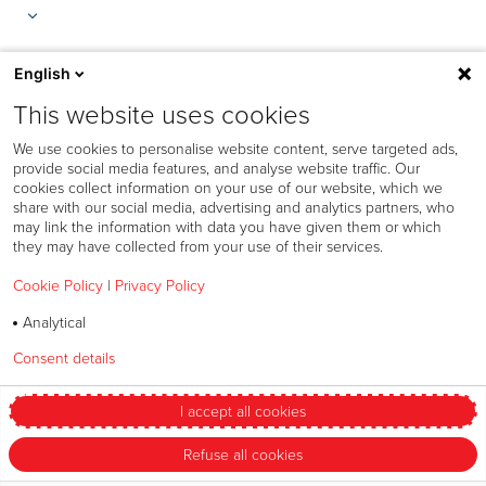
English
This website uses cookies
We use cookies to personalise website content, serve targeted ads,
provide social media features, and analyse website traffic. Our
cookies collect information on your use of our website, which we
share with our social media, advertising and analytics partners, who
may link the information with data you have given them or which
they may have collected from your use of their services.
Cookie Policy
|
Privacy Policy
Verwendung von Cookies
Analytical
Datenschutzerklärung
Consent details
Privacy policy
Speak Up Richtlinie
Geschäftsbedingungen
I accept all cookies
Meine Präferenzen ändern
Refuse all cookies
© 2026 Bandag